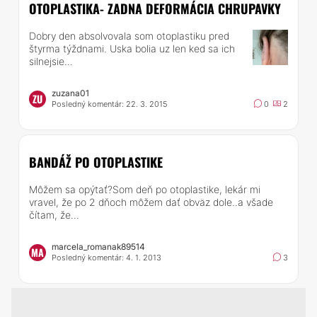
OTOPLASTIKA- ZADNA DEFORMÁCIA CHRUPAVKY
Dobry den absolvovala som otoplastiku pred
štyrma týždnami. Uska bolia uz len ked sa ich
silnejsie...
zuzana01
ZU
Posledný komentár: 22. 3. 2015
0
2
BANDÁŽ PO OTOPLASTIKE
Môžem sa opýtať?Som deň po otoplastike, lekár mi
vravel, že po 2 dňoch môžem dať obväz dole..a všade
čítam, že...
marcela_romanak89514
MA
Posledný komentár: 4. 1. 2013
3