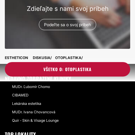
Zdieľajte s nami svoj príbeh
Podeľte sa o svoj príbeh
ESTHETICON
DISKUSIA
OTOPLASTIKA
VŠETKO O: OTOPLASTIKA
NEDÁVNO ZOBRAZENÉ KLINIKY
MUDr. Ľubomír Chomo
CIBAMED
Lekárska estetika
MUDr. Ivana Chovancová
Quir - Skin & Visage Lounge
TOP LOKALITY