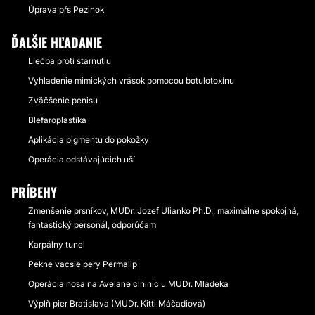
Úprava pŕs Pezinok
ĎALŠIE HĽADANIE
Liečba proti starnutiu
Vyhladenie mimických vrások pomocou botulotoxínu
Zväčšenie penisu
Blefaroplastika
Aplikácia pigmentu do pokožky
Operácia odstávajúcich uší
PRÍBEHY
Zmenšenie prsníkov, MUDr. Jozef Ulianko Ph.D., maximálne spokojná,
fantastický personál, odporúčam
Karpálny tunel
Pekne vacsie pery Permalip
Operácia nosa na Avelane clninic u MUDr. Mládeka
Výplň pier Bratislava (MUDr. Kitti Máčadiová)