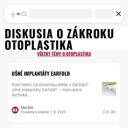
|
DISKUSIA O ZÁKROKU
OTOPLASTIKA
VŠETKY TÉMY O OTOPLASTIKA
UŠNÉ IMPLANTÁTY EARFOLD
Robí niekto na slovensku alebo v čechách
ušné implantáty Earfold? ---neinvázna
technika...
Mar355
MA
Posledný komentár: 1. 8. 2025
0
1