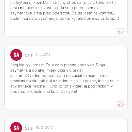
nadbytocnej kozi. Mam strasny stres uz teraz z toho, ze tie
prsia mi taketo uz zostanu. Ja som pritom nemala
asymetricke prsia pred operacoiu. Zajtra idem na kontrolu,
budem sa nato pytat mojej doktorky, ale bojim sa uz teraz. :(
0
SA
1. 4. 2013
Sara
Ahoj Nellyy, prosim Ta, v com presne spocivala Tvoja
asymetria a do akej miery bola viditelna?
Ja som 3 tyzdne po operacii a od zaciatku mam medzi
prsnikmi rozdiel tak pol az jedno cislo-su pekne, len sa bojim,
aby mi take neostali:( Ono to totiz vidiet aj pod trickom v
podprsenke, nielen na holo. Dakujem!
0
SA
19. 3. 2013
Sara