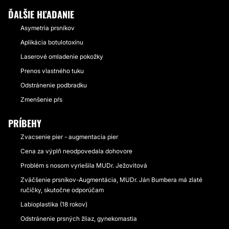
ĎALŠIE HĽADANIE
Asymetria prsníkov
Aplikácia botulotoxínu
Laserové omladenie pokožky
Prenos vlastného tuku
Odstránenie podbradku
Zmenšenie pŕs
PRÍBEHY
Zvacsenie pier - augmentacia pier
Cena za výplň neodpovedala dohovore
Problém s nosom vyriešila MUDr. Ježovitová
Zväčšenie prsníkov-Augmentácia, MUDr. Ján Bumbera má zlaté
ručičky, skutočne odporúčam
Labioplastika (18 rokov)
Odstránenie prsných žliaz, gynekomastia