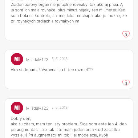
Ziaden parovy organ nie je uplne rovnaky, tak ako aj prsia. Aj
ja som ich mala rovnake, plus minus nejaky ten milimeter. Ked
som bola na kontrole, ani moj lekar nechapal ako je mozne, ze
pri rovnakych prdiach a rovnakych im
0
MI
5. 5. 2013
MiladaM123
Ako si dopadla? Vyrovnal sa ti ten rozdiel???
0
MI
5. 5. 2013
MiladaM123
Dobry den,
ako tu citam, mam ten isty problem...Sice som este len 4. den
po augmentacii, ale tak isto mam jeden prsnik od zaciatku
vyssie. :( Pri augmentacii mi robili aj modelaciu, kvoli