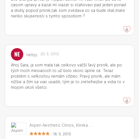
casom upravy a kazal mi viazat si stahovavi pad jeden ponad
a druhy popod prsnik,tak som zvedava co sa bude diat,mate
nietko skusenosti s tymto sposobom ?
0
NE
20. 5. 2013
nellyy
Ahoj Sara, ja som mala tak celkovo väčší ľavý prsník, ale po
tých troch mesiacoch to už bolo skoro úplne ok. Teraz
problém s veľkosťou nemám vôbec. Pravý prsník, ale mám
nižšie a čím sa viac usadili, tým je to zreteľnejšie a vidia to v
mojom okolí všetci.
0
Aspen Aesthetic Clinics, Klinika Praha
·
18. 5. 2013