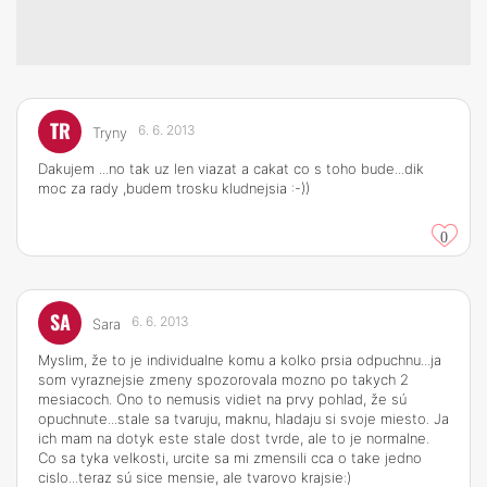
TR
6. 6. 2013
Tryny
Dakujem ...no tak uz len viazat a cakat co s toho bude...dik
moc za rady ,budem trosku kludnejsia :-))
0
SA
6. 6. 2013
Sara
Myslim, že to je individualne komu a kolko prsia odpuchnu...ja
som vyraznejsie zmeny spozorovala mozno po takych 2
mesiacoch. Ono to nemusis vidiet na prvy pohlad, že sú
opuchnute...stale sa tvaruju, maknu, hladaju si svoje miesto. Ja
ich mam na dotyk este stale dost tvrde, ale to je normalne.
Co sa tyka velkosti, urcite sa mi zmensili cca o take jedno
cislo...teraz sú sice mensie, ale tvarovo krajsie:)