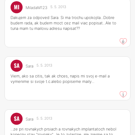
MI
5. 5. 2013
MiladaM123
Dakujem za odpoved Sara. Si ma trochu upokojila...Dobre
budem rada, ak budem moct cez mail viac popisat...Ale to
tuna mam tu mailovu adresu napisat??
0
SA
5. 5. 2013
Sara
Viem, ako sa citis, tak ak chces, napis mi svoj e-mail a
vymenime si svoje t.c.alebo popiseme maily...
1
SA
5. 5. 2013
Sara
...ze pri rovnakych prsiach a rovnakych implantatoch nebol
konecny stav "rovnaky". Je to zvlastne, ale zrejme sa to