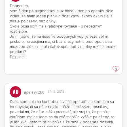
Dobry den,
som 5.den po augmentacii a uz hned v den po operacii bolo
vidiet, ze mam jeden prsnik o dost vacsi, akoby okruhlejsi a
nizsie polozeny, nez druhy.
Svoje prsia som mala relativne rovnake - s nepatrnym
rozdielom.
Je mi jasne, ze na riesenie podobnych veci je este velmi
priskoro, no zaujima ma, ci bezna asymetria pred operaciou
moze po vlozeni implantatov sposobit viditelny rozdiel medzi
prsnikmi?
Dakujem!
0
AD
24. 5. 2012
adela97286
Dnes som bola na kontrole u svojho operatéra a keď som sa
ho opýtala, či sa ešte nejako môže meniť výzor prsníkov,
povedal mi, že ešte môžu pracovať, ale vraj to, že prsník s
okrúhlym implantátom sa mi zdá menší a vyššie položený, to
je len kvôli deformite hrudníka a že sme v podstate dosiahli,