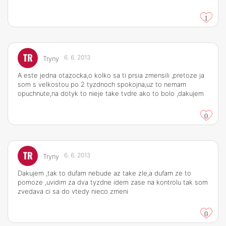
1
TR
6. 6. 2013
Tryny
A este jedna otazocka,o kolko sa ti prsia zmensili ,pretoze ja
som s velkostou po 2 tyzdnoch spokojna,uz to nemam
opuchnute,na dotyk to nieje take tvdre ako to bolo ,dakujem
0
TR
6. 6. 2013
Tryny
Dakujem ,tak to dufam nebude az take zle,a dufam ze to
pomoze ,uvidim za dva tyzdne idem zase na kontrolu tak som
zvedava ci sa do vtedy nieco zmeni
0