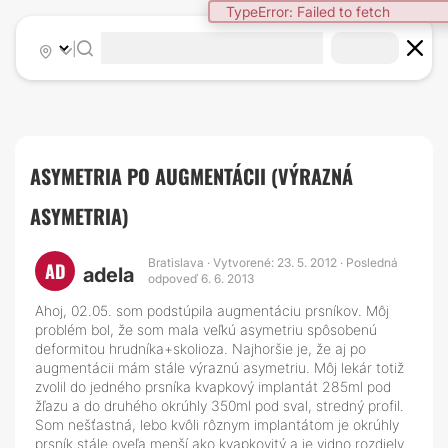
|
ASYMETRIA PO AUGMENTÁCII (VÝRAZNÁ
ASYMETRIA)
Bratislava · Vytvorené: 23. 5. 2012 · Posledná
AD
adela
odpoveď 6. 6. 2013
Ahoj, 02.05. som podstúpila augmentáciu prsníkov. Môj
problém bol, že som mala veľkú asymetriu spôsobenú
deformitou hrudníka+skolioza. Najhoršie je, že aj po
augmentácii mám stále výraznú asymetriu. Môj lekár totiž
zvolil do jedného prsníka kvapkový implantát 285ml pod
žľazu a do druhého okrúhly 350ml pod sval, stredný profil.
Som nešťastná, lebo kvôli rôznym implantátom je okrúhly
prsník stále oveľa menší ako kvapkovitý a je vidno rozdiely