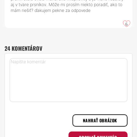
aj v tvare prsníkov. Môže mi prosím niekto poradiť, ako to
mám riešiť? ďakujem pekne za odpovede
6
24 KOMENTÁROV
NAHRAŤ OBRÁZOK