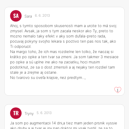
SA
6. 6. 2013
Sara
Ahoj, s tymto sposobom skusenosti mam a urcite to má svoj
zmysel. Avsak, ja som s tym zacala neskor ako Ty, preto to
mozno nemalo taky efekt v aky som dufala-preto rada,
pocuvaj pokyny svojho lekara s poctivo ten pas nos tak, ako
Ti odporucil.
Na margo toho, že ich mas rozdielne len tolko, že naozaj si
krátko po opke a ten tvar sa zmeni. Ja som takmer 3 mesiace
po opke a sú uplne ine ako na zaciatku, hoci musim
podotknut, ze sa o dost zmensili a aj nejaky ten rozdiel tam
stale je a zrejme aj ostane.
No tvarovo su oveľa krajsie, nez predtym...,
1
TR
5. 6. 2013
Tryny
Ja som po augmentacii 14 dni,a tiez mam jeden prsnik vyssie
ako druhy,a aj tvar je iny,pan doktor mi vsak tvrdil ,ze sa to