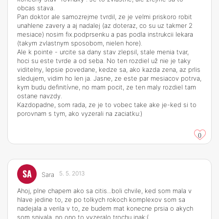
obcas stava.
Pan doktor ale samozrejme tvrdil, ze je velmi priskoro robit
unahlene zavery a aj nadalej (az doteraz, co su uz takmer 2
mesiace) nosim fix.podprsenku a pas podla instrukcii lekara
(takym zvlastnym sposobom, nielen hore).
Ale k pointe - urcite sa dany stav zlepsil, stale menia tvar,
hoci su este tvrde a od seba. No ten rozdiel už nie je taky
viditelny, lepsie povedane, kedze sa, ako kazda zena, az prlis
sledujem, vidim ho len ja. Jasne, ze este par mesiacov potrva,
kym budu definitívne, no mam pocit, ze ten maly rozdiel tam
ostane navzdy.
Kazdopadne, som rada, ze je to vobec take ake je-ked si to
porovnam s tym, ako vyzerali na zaciatku:)
0
SA
5. 5. 2013
Sara
Ahoj, plne chapem ako sa citis...boli chvile, ked som mala v
hlave jedine to, ze po tolkych rokoch komplexov som sa
nadejala a verila v to, ze budem mat konecne prsia o akych
som snivala, no ono to vyzeralo trochu inak:(