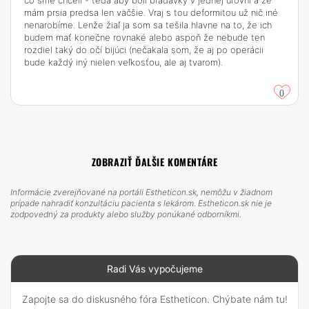
čo sme chceli - teda aby boli bradavky v jednej úrovni a že
mám prsia predsa len väčšie. Vraj s tou deformitou už nič iné
nenarobíme. Lenže žiaľ ja som sa tešila hlavne na to, že ich
budem mať konečne rovnaké alebo aspoň že nebude ten
rozdiel taký do očí bijúci (nečakala som, že aj po operácii
bude každý iný nielen veľkosťou, ale aj tvarom).
0
ZOBRAZIŤ ĎALŠIE KOMENTÁRE
Informácie zverejňované na portáli Estheticon.sk, nemôžu v žiadnom
prípade nahradiť konzultáciu pacienta s lekárom. Estheticon.sk nie je
zodpovedný za produkty alebo služby ponúkané odborníkmi.
Radi Vás vypočujeme
Zapojte sa do diskusného fóra Estheticon. Chýbate nám tu!