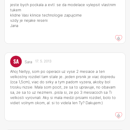
jeste bych pockala a evtl. se da modelace vylepsit vlastnim
tukem
klidne Vasi klinice technologie zapujcime
vzdy je nejake reseni
Jana
0
SA
17. 5. 2013
Sara
Ahoj Nellyy, som po operacii uz vyse 2 mesiace a ten
velkostny rozdiel tam stale je...jeden prsnik je viac dopredu
(cca 1,5cm), viac do sirky a tym padom vyzera, akoby bol
trosku nizsie. Mala som pocit, ze sa to upravuje, no obavam
sa, ze sa to uz nezmeni...pisla si, ze po 3 mesiacoch sa Ti
velkosti vyrovnali. Aky si mala medzi prsiami rozdiel, bolo to
vidiet volnym okom, al. si to videla len Ty? Dakujem:)
0