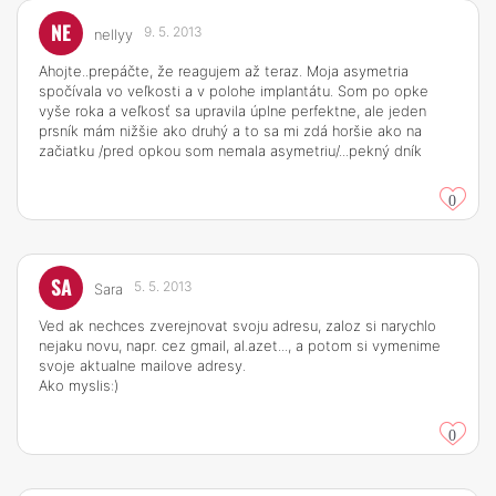
NE
9. 5. 2013
nellyy
Ahojte..prepáčte, že reagujem až teraz. Moja asymetria
spočívala vo veľkosti a v polohe implantátu. Som po opke
vyše roka a veľkosť sa upravila úplne perfektne, ale jeden
prsník mám nižšie ako druhý a to sa mi zdá horšie ako na
začiatku /pred opkou som nemala asymetriu/...pekný dník
0
SA
5. 5. 2013
Sara
Ved ak nechces zverejnovat svoju adresu, zaloz si narychlo
nejaku novu, napr. cez gmail, al.azet..., a potom si vymenime
svoje aktualne mailove adresy.
Ako myslis:)
0