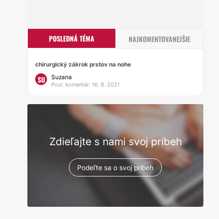
POSLEDNÁ TÉMA
NAJKOMENTOVANEJŠIE
chirurgický zákrok prstov na nohe
Suzana
SU
Posl. komentár: 16. 8. 2021
Zdieľajte s nami svoj príbeh
Podeľte sa o svoj príbeh