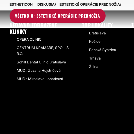
ESTHETICON
DISKUSIA
ESTETICKÉ OPERÁCIE PREDNOŽIA
VŠETKO O: ESTETICKÉ OPERÁCIE PREDNOŽIA
NEDÁVNO ZOBRAZENÉ
TOP LOKALITY
Z
KLINIKY
Bratislava
OPERA CLINIC
Košice
CENTRUM KRAMÁRE, SPOL. S
Banská Bystrica
R.O.
Trnava
Schill Dental Clinic Bratislava
Žilina
MUDr. Zuzana Hojstričová
MUDr. Miroslava Lopatková