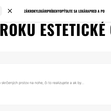
ZÁKROKY
LEKÁRI
PRÍBEHY
OPÝTAJTE SA LEKÁRA
PRED A PO
ÁKROKU
ESTETICKÉ
krčených prstov na nohe, či to realizujete a ak by...