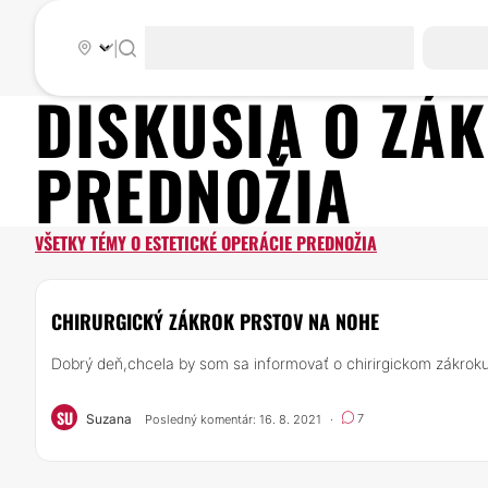
|
DISKUSIA O Z
PREDNOŽIA
VŠETKY TÉMY O ESTETICKÉ OPERÁCIE PREDNOŽIA
CHIRURGICKÝ ZÁKROK PRSTOV NA NOHE
Dobrý deň,chcela by som sa informovať o chirirgickom zákroku s
SU
Suzana
7
Posledný komentár: 16. 8. 2021
·