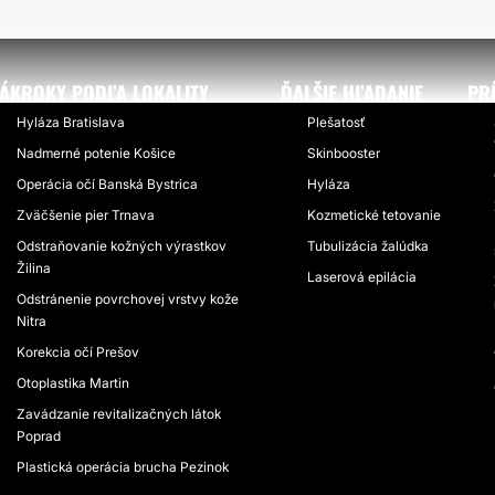
ÁKROKY PODĽA LOKALITY
ĎALŠIE HĽADANIE
PR
Hyláza Bratislava
Plešatosť
Nadmerné potenie Košice
Skinbooster
Operácia očí Banská Bystrica
Hyláza
Zväčšenie pier Trnava
Kozmetické tetovanie
Odstraňovanie kožných výrastkov​
Tubulizácia žalúdka
Žilina
Laserová epilácia
Odstránenie povrchovej vrstvy kože
Nitra
Korekcia očí Prešov
Otoplastika Martin
Zavádzanie revitalizačných látok
Poprad
Plastická operácia brucha Pezinok