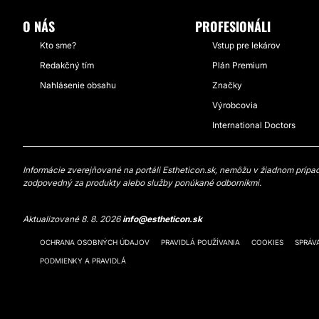
O NÁS
PROFESIONÁLI
Kto sme?
Vstup pre lekárov
Redakčný tím
Plán Premium
Nahlásenie obsahu
Značky
Výrobcovia
International Doctors
Informácie zverejňované na portáli Estheticon.sk, nemôžu v žiadnom prípade
zodpovedný za produkty alebo služby ponúkané odborníkmi.
Aktualizované 8. 8. 2026
info@estheticon.sk
OCHRANA OSOBNÝCH ÚDAJOV
PRAVIDLÁ POUŽÍVANIA
COOKIES
SPRÁV
PODMIENKY A PRAVIDLÁ