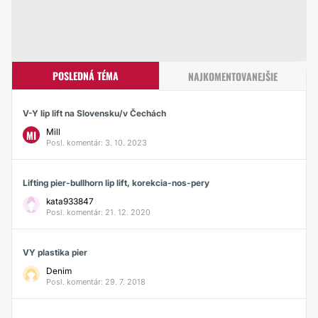
POSLEDNÁ TÉMA
NAJKOMENTOVANEJŠIE
V-Y lip lift na Slovensku/v Čechách
Mill
MI
Posl. komentár: 3. 10. 2023
Lifting pier-bullhorn lip lift, korekcia-nos-pery
kata933847
Posl. komentár: 21. 12. 2020
VY plastika pier
Denim
Posl. komentár: 29. 7. 2018