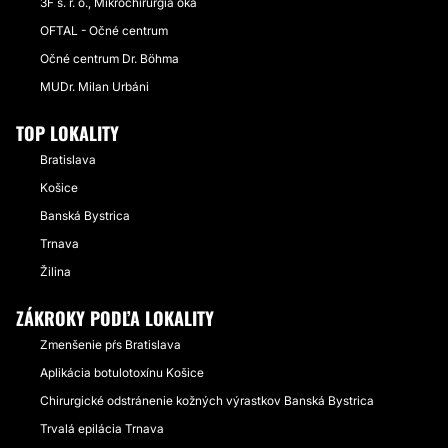
3F s. r. o., Mikrochirurgia oka
OFTAL - Očné centrum
Očné centrum Dr. Böhma
MUDr. Milan Urbáni
TOP LOKALITY
Bratislava
Košice
Banská Bystrica
Trnava
Žilina
ZÁKROKY PODĽA LOKALITY
Zmenšenie pŕs Bratislava
Aplikácia botulotoxínu Košice
Chirurgické odstránenie kožných výrastkov Banská Bystrica
Trvalá epilácia Trnava