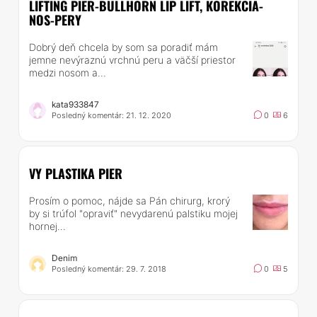
LIFTING PIER-BULLHORN LIP LIFT, KOREKCIA-
NOS-PERY
Dobrý deň chcela by som sa poradiť mám
jemne nevýraznú vrchnú peru a väčší priestor
medzi nosom a...
kata933847
Posledný komentár: 21. 12. 2020
0
6
VY PLASTIKA PIER
Prosím o pomoc, nájde sa Pán chirurg, krorý
by si trúfol "opraviť" nevydarenú palstiku mojej
hornej...
Denim
Posledný komentár: 29. 7. 2018
0
5