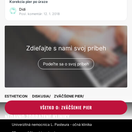
Korekcia pier po úraze
Didi
Posl. komentár: 12. 1. 2018
Zdieľajte s nami svoj príbeh
Podeľte sa o svoj príbeh
ESTHETICON
DISKUSIA
ZVÄČŠENIE PIER
VŠETKO O: ZVÄČŠENIE PIER
NEDÁVNO ZOBRAZENÉ KLINIKY
Univerzitná nemocnica L. Pasteura - očná klinika