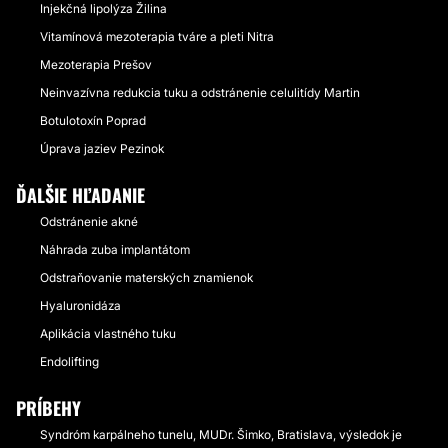
Injekčná lipolýza Žilina
Vitamínová mezoterapia tváre a pleti Nitra
Mezoterapia Prešov
Neinvazívna redukcia tuku a odstránenie celulitídy Martin
Botulotoxín Poprad
Úprava jaziev Pezinok
ĎALŠIE HĽADANIE
Odstránenie akné
Náhrada zuba implantátom
Odstraňovanie materských znamienok
Hyaluronidáza
Aplikácia vlastného tuku
Endolifting
PRÍBEHY
Syndróm karpálneho tunelu, MUDr. Šimko, Bratislava, výsledok je