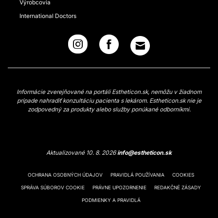
Výrobcovia
International Doctors
Informácie zverejňované na portáli Estheticon.sk, nemôžu v žiadnom
prípade nahradiť konzultáciu pacienta s lekárom. Estheticon.sk nie je
zodpovedný za produkty alebo služby ponúkané odborníkmi.
Aktualizované 10. 8. 2026
info@estheticon.sk
OCHRANA OSOBNÝCH ÚDAJOV
PRAVIDLÁ POUŽÍVANIA
COOKIES
SPRÁVA SÚBOROV COOKIE
PRÁVNE UPOZORNENIE
REDAKČNÉ ZÁSADY
PODMIENKY A PRAVIDLÁ