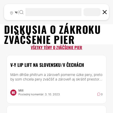
|
DISKUSIA O ZÁKROKU
ZVÄČŠENIE PIER
VŠETKY TÉMY O ZVÄČŠENIE PIER
V-Y LIP LIFT NA SLOVENSKU/V ČECHÁCH
Mám dlhšie philtrum a zároveň pomerne úzke pery, preto
by som chcela pery zväčšiť a zároveň aj skrátiť priestor...
Mill
MI
Posledný komentár: 3. 10. 2023
0