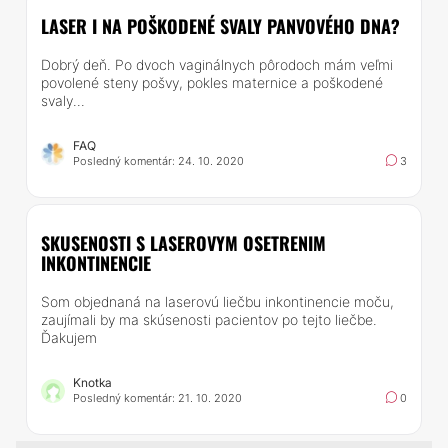
LASER I NA POŠKODENÉ SVALY PANVOVÉHO DNA?
Dobrý deň. Po dvoch vaginálnych pôrodoch mám veľmi
povolené steny pošvy, pokles maternice a poškodené
svaly...
FAQ
Posledný komentár: 24. 10. 2020
3
SKUSENOSTI S LASEROVYM OSETRENIM
INKONTINENCIE
Som objednaná na laserovú liečbu inkontinencie moču,
zaujímali by ma skúsenosti pacientov po tejto liečbe.
Ďakujem
Knotka
Posledný komentár: 21. 10. 2020
0