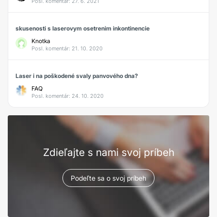
Posl. komentár: 27. 6. 2021
skusenosti s laserovym osetrenim inkontinencie
Knotka
Posl. komentár: 21. 10. 2020
Laser i na poškodené svaly panvového dna?
FAQ
Posl. komentár: 24. 10. 2020
Zdieľajte s nami svoj príbeh
Podeľte sa o svoj príbeh