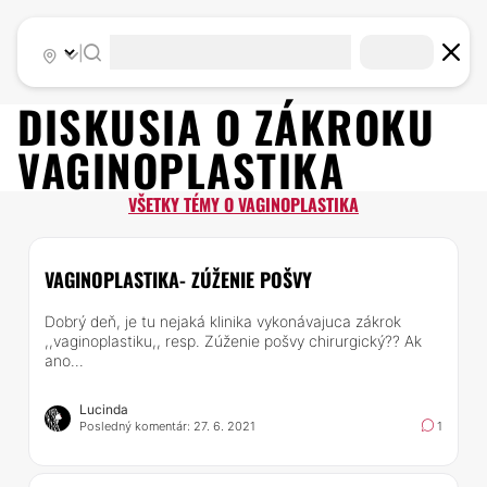
|
DISKUSIA O ZÁKROKU
VAGINOPLASTIKA
VŠETKY TÉMY O VAGINOPLASTIKA
VAGINOPLASTIKA- ZÚŽENIE POŠVY
Dobrý deň, je tu nejaká klinika vykonávajuca zákrok
,,vaginoplastiku,, resp. Zúženie pošvy chirurgický?? Ak
ano...
Lucinda
Posledný komentár: 27. 6. 2021
1