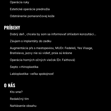
Operácia ruky
Estetické operácie prednožia
Odstránenie pomarančovej kože
PRÍBEHY
Dobrý deň , chcela by som sa informovať ohľadom konzultáci...
Záujem o implantáty do zadku
Augmentácia pŕs s mastopexiou, MUDr. Fedeleš, Yes Visage,
Bratislava, jazvy nie sú vidieť, prsia sú krásne
Operácia horných očných viečok (Dr. Faithová)
Septo +rhinoplastika
Labioplastika- veľka spokojnosť
O NÁS
Kto sme?
Redakčný tím
Nahlásenie obsahu