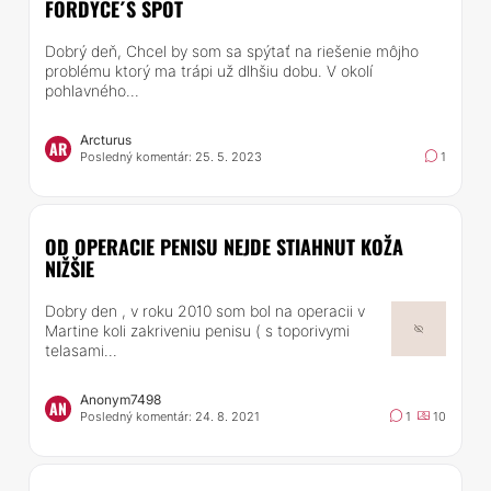
FORDYCE´S SPOT
Dobrý deň, Chcel by som sa spýtať na riešenie môjho
problému ktorý ma trápi už dlhšiu dobu. V okolí
pohlavného...
Arcturus
AR
Posledný komentár: 25. 5. 2023
1
OD OPERACIE PENISU NEJDE STIAHNUT KOŽA
NIŽŠIE
Dobry den , v roku 2010 som bol na operacii v
Martine koli zakriveniu penisu ( s toporivymi
telasami...
Anonym7498
AN
Posledný komentár: 24. 8. 2021
1
10