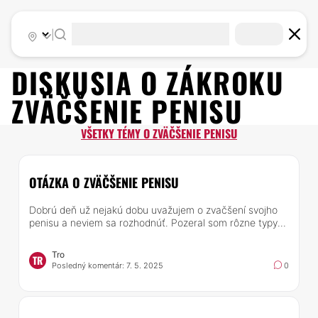
|
DISKUSIA O ZÁKROKU
ZVÄČŠENIE PENISU
VŠETKY TÉMY O ZVÄČŠENIE PENISU
OTÁZKA O ZVÄČŠENIE PENISU
Dobrú deň už nejakú dobu uvažujem o zvačšení svojho
penisu a neviem sa rozhodnúť. Pozeral som rôzne typy...
Tro
TR
Posledný komentár: 7. 5. 2025
0