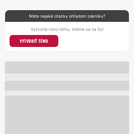
Máte nejaké otázky ohľadom zákroku?
Vytvorte novú tému, tešíme sa na ňu!
VYTVORIŤ TÉMU