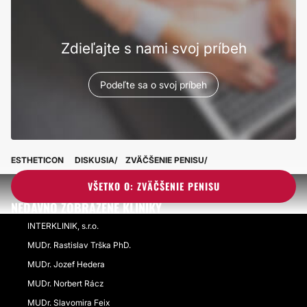
Zdieľajte s nami svoj príbeh
Podeľte sa o svoj príbeh
ESTHETICON
DISKUSIA
ZVÄČŠENIE PENISU
VŠETKO O: ZVÄČŠENIE PENISU
NEDÁVNO ZOBRAZENÉ KLINIKY
INTERKLINIK, s.r.o.
MUDr. Rastislav Trška PhD.
MUDr. Jozef Hedera
MUDr. Norbert Rácz
MUDr. Slavomira Feix