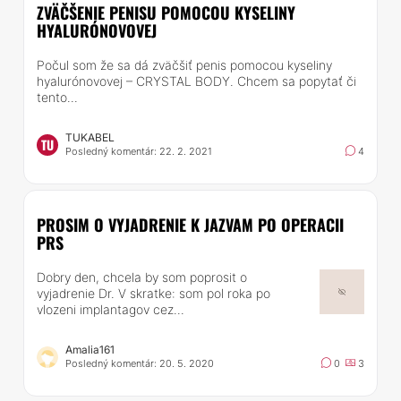
ZVÄČŠENIE PENISU POMOCOU KYSELINY
HYALURÓNOVOVEJ
Počul som že sa dá zväčšiť penis pomocou kyseliny
hyalurónovovej – CRYSTAL BODY. Chcem sa popytať či
tento...
TUKABEL
TU
Posledný komentár: 22. 2. 2021
4
PROSIM O VYJADRENIE K JAZVAM PO OPERACII
PRS
Dobry den, chcela by som poprosit o
vyjadrenie Dr. V skratke: som pol roka po
vlozeni implantagov cez...
Amalia161
Posledný komentár: 20. 5. 2020
0
3